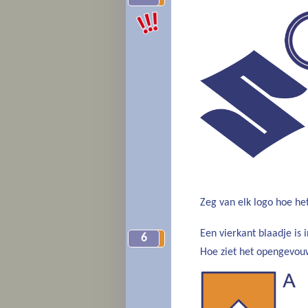
Zeg van elk logo hoe he
Een vierkant blaadje is 
6
10
Hoe ziet het opengevou