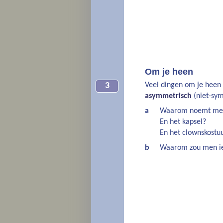
Om je heen
Veel dingen om je heen
3
asymmetrisch
(niet-sym
a
Waarom noemt men 
En het kapsel?
En het clownskost
b
Waarom zou men ie