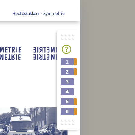
Hoofdstukken
>
Symmetrie
1
1s
2
2s
3
4
5
5s
6
6s