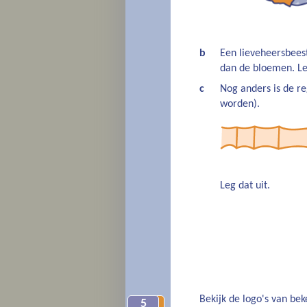
b
Een lieveheersbees
dan de bloemen. Leg
c
Nog anders is de re
worden).
Leg dat uit.
Bekijk de logo's van be
5
9