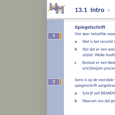
13.1 Intro
>
Spiegelschrift
Vier keer hetzelfde woo
1
3
a
Wat is het verschil 
b
Stel dat er een woor
uitziet. Welke hoo
c
Bestaat er een Nede
schrijfwijzen precie
Soms is op de voorzijd
2
4
spiegelschrift aangebra
a
Schrijf zelf BRANDW
b
Waarom zou dat g