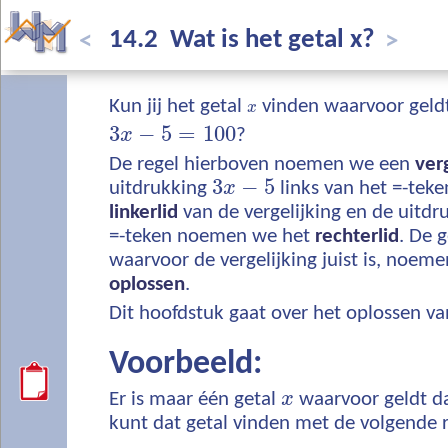
14.2 Wat is het getal x?
<
>
x
Kun jij het getal
vinden waarvoor geld
x
3
−
5
=
100
x
?
De regel hierboven noemen we een
ver
3
−
5
uitdrukking
x
links van het =-tek
linkerlid
van de vergelijking en de uitdr
=-teken noemen we het
rechterlid
. De 
waarvoor de vergelijking juist is, noeme
oplossen
.
Dit hoofdstuk gaat over het oplossen va
Voorbeeld:
x
Er is maar één getal
x
waarvoor geldt d
kunt dat getal vinden met de volgende 