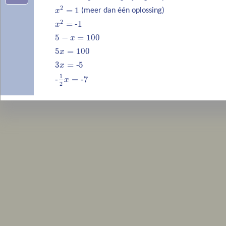
2
=
1
x
(meer dan één oplossing)
2
=
‐
1
x
5
−
=
100
x
5
=
100
x
3
=
‐
5
x
1
‐
=
‐
7
x
2