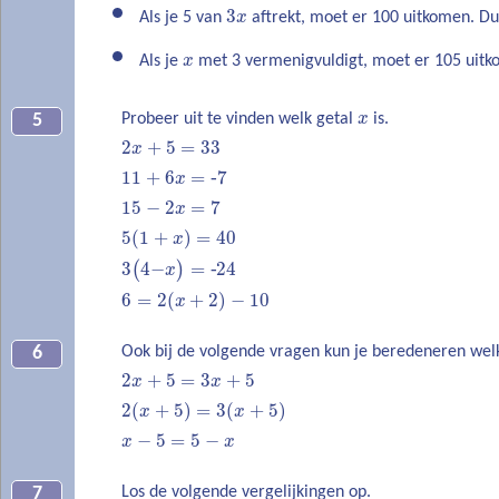
3
x
3
Als je 5 van
x
aftrekt, moet er 100 uitkomen. D
x
Als je
x
met 3 vermenigvuldigt, moet er 105 uit
x
Probeer uit te vinden welk getal
x
is.
5
2
+
5
=
33
x
11
+
6
=
‐
7
x
15
−
2
=
7
x
5
(
1
+
)
=
40
x
3
(
4
−
)
=
‐
24
x
6
=
2
(
+
2
)
−
10
x
Ook bij de volgende vragen kun je beredeneren wel
6
2
+
5
=
3
+
5
x
x
2
(
+
5
)
=
3
(
+
5
)
x
x
−
5
=
5
−
x
x
Los de volgende vergelijkingen op.
7