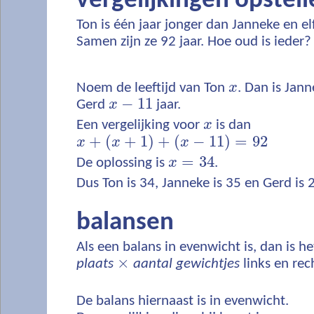
vergelijkingen opstel
Ton is één jaar jonger dan Janneke en el
Samen zijn ze 92 jaar. Hoe oud is ieder?
x
Noem de leeftijd van Ton
x
. Dan is Jan
x
−
11
−
11
Gerd
x
jaar.
x
Een vergelijking voor
x
is dan
x
+
(
x
+
1
)
+
(
x
−
11
)
=
92
+
(
+
1
)
+
(
−
11
)
=
92
x
x
x
x
=
34
=
34
De oplossing is
x
.
Dus Ton is 34, Janneke is 35 en Gerd is 
balansen
Als een balans in evenwicht is, dan is h
×
plaats
aantal gewichtjes
links en rech
De balans hiernaast is in evenwicht.