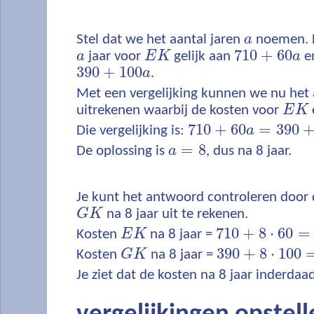
a
Stel dat we het aantal jaren
a
noemen. D
710
+
60
a
E
K
a
710
+
60
a
jaar voor
E
K
gelijk aan
a
e
390
+
100
a
390
+
100
a
.
Met een vergelijking kunnen we nu het 
E
K
uitrekenen waarbij de kosten voor
E
K
710
+
60
a
=
390
+
100
710
+
60
=
390
Die vergelijking is:
a
a
=
8
=
8
De oplossing is
a
, dus na 8 jaar.
Je kunt het antwoord controleren door
G
K
G
K
na 8 jaar uit te rekenen.
710
+
8
⋅
60
=
E
K
710
+
8
⋅
60
=
Kosten
E
K
na 8 jaar =
G
K
390
+
8
⋅
100
=
390
+
8
⋅
100
Kosten
G
K
na 8 jaar =
Je ziet dat de kosten na 8 jaar inderdaad 