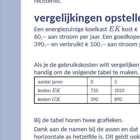
rechterlid.
vergelijkingen opstell
E
K
Een energiezuinige koelkast
E
K
kost € 
60,-- aan stroom per jaar. Een goedkop
390,-- en verbruikt € 100,-- aan stroom p
Als je de gebruikskosten wilt vergelijken
handig om de volgende tabel te maken.
aantal jaren
0
5
E
K
kosten
E
K
710
1010
G
K
kosten
G
K
390
890
Bij de tabel horen twee grafieken.
Denk aan de namen bij de assen en dat 
horizontale as hetzelfde is. Dit geldt ook