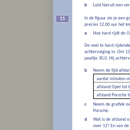
b
Leid hieruit een ve
In de figuur zie je een 
11
precies 12.00 uur het km
a
Hoe hard rijdt de O
De veel te hard rijdende
achtervolging in. Om 12.
paaltje 30,0. Hij achte
b
Neem de tijd-afstan
aantal minuten o
afstand Opel tot 
afstand Porsche t
c
Neem de grafiek ove
Porsche.
d
Wat is de afstand 
over 12? En van de