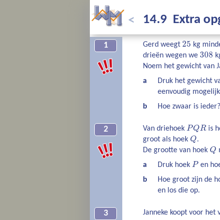
14.9 Extra o
<
25
Gerd weegt
kg minde
1
308
drieën wegen we
k
Noem het gewicht van 
a
Druk het gewicht v
eenvoudig mogelijk
b
Hoe zwaar is ieder?
Van driehoek
P
Q
R
is 
2
groot als hoek
Q
.
De grootte van hoek
Q
a
Druk hoek
P
en ho
b
Hoe groot zijn de 
en los die op.
Janneke koopt voor het 
3