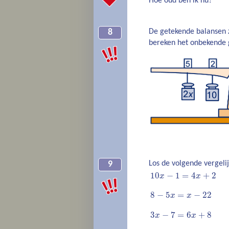
Hoe oud ben ik nu?
De getekende balansen zi
8
bereken het onbekende
Los de volgende vergeli
9
10
−
1
=
4
+
2
x
x
8
−
5
=
−
22
x
x
3
−
7
=
6
+
8
x
x
3
(
x
−
2
)
=
5
(
x
−
4
)