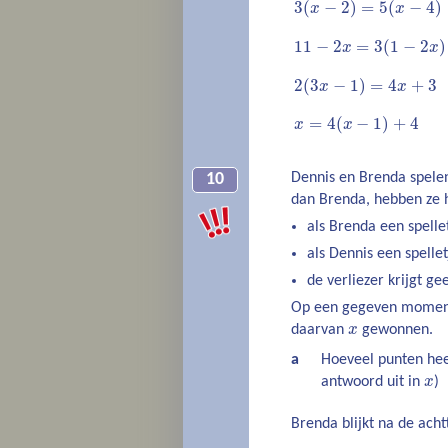
3
(
−
2
)
=
5
(
−
4
)
x
x
11
−
2
x
=
3
(
1
−
2
x
)
11
−
2
=
3
(
1
−
2
)
x
x
2
(
3
x
−
1
)
=
4
x
+
3
2
(
3
−
1
)
=
4
+
3
x
x
x
=
4
(
x
−
1
)
+
4
=
4
(
−
1
)
+
4
x
x
Dennis en Brenda spele
10
dan Brenda, hebben ze 
als Brenda een spellet
als Dennis een spelletj
de verliezer krijgt ge
Op een gegeven moment z
x
daarvan
x
gewonnen.
a
Hoeveel punten hee
x
antwoord uit in
x
)
Brenda blijkt na de ach