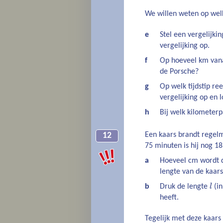
We willen weten op wel
e
Stel een vergelijki
vergelijking op.
f
Op hoeveel km vana
de Porsche?
g
Op welk tijdstip re
vergelijking op en l
h
Bij welk kilometerp
Een kaars brandt regelm
12
75 minuten is hij nog 1
a
Hoeveel cm wordt d
lengte van de kaar
l
b
Druk de lengte
l
(in
heeft.
Tegelijk met deze kaar