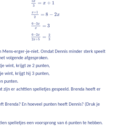
5
x
=
+
1
x
3
x
+
1
2
=
8
−
2
x
+
1
x
=
8
−
2
x
2
6
−
3
x
x
=
3
6
−
3
x
=
3
x
6
−
2
x
2
x
+
5
=
2
3
6
−
2
2
x
=
3
2
+
5
x
n Mens-erger-je-niet. Omdat Dennis minder sterk speelt
het volgende afgesproken.
je wint, krijgt ze 2 punten,
e wint, krijgt hij 3 punten,
en punten.
ijn er achttien spelletjes gespeeld. Brenda heeft er
ft Brenda? En hoeveel punten heeft Dennis? (Druk je
ttien spelletjes een voorsprong van 6 punten te hebben.