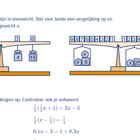
jn in evenwicht. Stel voor beide een vergelijking op en
x
 gewicht
x
.
jkingen op. Controleer ook je antwoord.
1
1
(
+
1
)
=
3
−
5
x
x
2
2
1
1
1
(
−
)
=
x
2
4
3
0,1
−
3
=
1
+
0,3
x
x
5
x
3
=
x
+
1