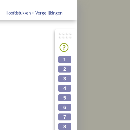
Hoofdstukken
>
Vergelijkingen
1
2
3
4
5
6
7
8