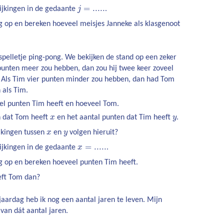
j
=
.....
=
.....
lijkingen in de gedaante
j
.
ng op en bereken hoeveel meisjes Janneke als klasgenoot
pelletje ping-pong. We bekijken de stand op een zeker
unten meer zou hebben, dan zou hij twee keer zoveel
 Als Tim vier punten minder zou hebben, dan had Tom
 als Tim.
el punten Tim heeft en hoeveel Tom.
x
y
n dat Tom heeft
x
en het aantal punten dat Tim heeft
y
.
x
y
jkingen tussen
x
en
y
volgen hieruit?
x
=
.....
=
.....
lijkingen in de gedaante
x
.
ng op en bereken hoeveel punten Tim heeft.
eft Tom dan?
jaardag heb ik nog een aantal jaren te leven. Mijn
 van dát aantal jaren.