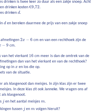
es drinken is twee keer zo duur als een zakje snoep. Acht
€
9,72
ssen drinken kosten
.
les drinken
d
.
 in
d
en bereken daarmee de prijs van een zakje snoep
2
−
6
e afmetingen
x
cm en van een rechthoek zijn de
−
9
x
cm.
16
 van het vierkant
cm meer is dan de omtrek van de
afmetingen dan van het vierkant en van de rechthoek?
king op in
x
en los die op.
ts van de situatie.
r als klasgenoot dan meisjes. In zijn klas zijn er twee
meisjes. In deze klas zit ook Janneke. We vragen ons af
t als klasgenoot.
j
m
ns
j
en het aantal meisjes
m
.
j
m
jkingen tussen
j
en
m
volgen hieruit?