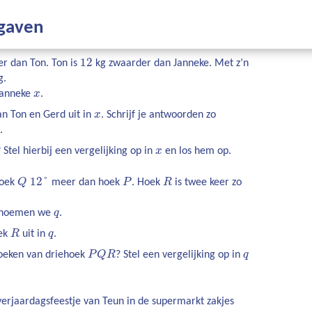
pgaven
12
r dan Ton. Ton is
kg zwaarder dan Janneke. Met z’n
g.
Janneke
x
.
an Ton en Gerd uit in
x
. Schrijf je antwoorden zo
.
 Stel hierbij een vergelijking op in
x
en los hem op.
12
°
hoek
Q
meer dan hoek
P
. Hoek
R
is twee keer zo
noemen we
q
.
ek
R
uit in
q
.
hoeken van driehoek
P
Q
R
? Stel een vergelijking op in
q
verjaardagsfeestje van Teun in de supermarkt zakjes