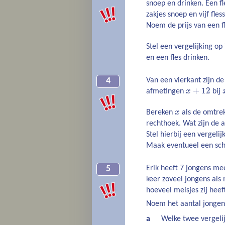
snoep en drinken. Een fl
zakjes snoep en vijf fle
Noem de prijs van een f
Stel een vergelijking op
en een fles drinken.
Van een vierkant zijn d
4
+
12
afmetingen
x
bij
Bereken
x
als de omtrek
rechthoek. Wat zijn de 
Stel hierbij een vergelij
Maak eventueel een sche
Erik heeft 7 jongens mee
5
keer zoveel jongens als 
hoeveel meisjes zij heef
Noem het aantal jonge
a
Welke twee vergeli