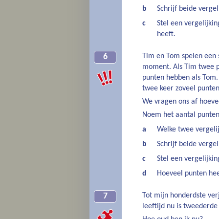
b
Schrijf beide verge
c
Stel een vergelijki
heeft.
Tim en Tom spelen een s
6
moment. Als Tim twee p
punten hebben als Tom.
twee keer zoveel punten
We vragen ons af hoeve
Noem het aantal punte
a
Welke twee vergeli
b
Schrijf beide verge
c
Stel een vergelijki
d
Hoeveel punten he
Tot mijn honderdste ver
7
leeftijd nu is tweederde