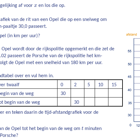
x
rgelijking af voor
x
en los die op.
grafiek van de rit van een Opel die op een snelweg om
-paaltje 30,0 passeert.
pel (in km per uur)?
 Opel wordt door de rijkspolitie opgemerkt en die zet de
02 passeert de Porsche van de rijkspolitie het km-
rvolgt de Opel met een snelheid van 180 km per uur.
dtabel over en vul hem in.
ver twaalf
0
2
5
10
15
begin van de weg
30
ot begin van de weg
30
r en teken daarin de tijd-afstandgrafiek voor de
t
van de Opel tot het begin van de weg om
t
minuten
 Porsche?