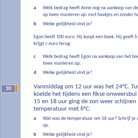
a
Welk bedrag heeft Anne nog na aankoop van de 
op twee manieren op:
met
haakjes en
zonder
ha
b
Welke gelijkheid vind je?
Egon heeft 100 euro. Hij koopt een boek. Hij geeft
b
krijgt
c
euro terug.
c
Welk bedrag heeft Egon na aankoop van het boe
twee manieren op.
d
Welke gelijkheid vind je?
Vanmiddag om 12 uur was het 24°C. Tu
10
5
koelde het tijdens een fikse onweersbu
15 en 18 uur ging de zon weer schijnen
temperatuur met
b
°C.
a
Wat was de temperatuur om 18 uur? Schrijf je
op.
b
Welke gelijkheid vind je?