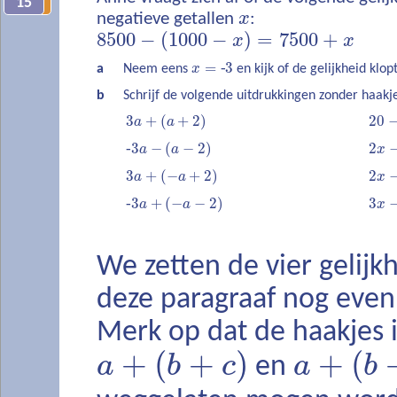
15
11
negatieve getallen
x
:
8500
−
(
1000
−
)
=
7500
+
x
x
=
‐
3
a
Neem eens
x
en kijk of de gelijkheid klopt
b
Schrijf de volgende uitdrukkingen zonder haakj
3
+
(
+
2
)
20
a
a
‐
3
−
(
−
2
)
2
a
a
x
3
+
(
−
+
2
)
2
a
a
x
‐
3
+
(
−
−
2
)
3
a
a
x
We zetten de vier gelijk
deze paragraaf nog even 
Merk op dat de haakjes 
+
(
+
)
+
(
a
b
c
a
b
en