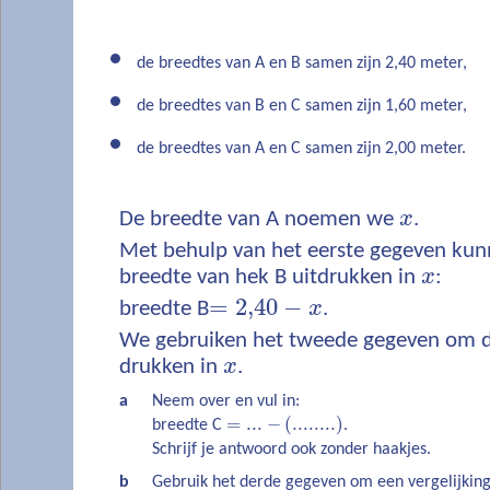
de breedtes van A en B samen zijn 2,40 meter,
de breedtes van B en C samen zijn 1,60 meter,
de breedtes van A en C samen zijn 2,00 meter.
De breedte van A noemen we
x
.
Met behulp van het eerste gegeven kunn
breedte van hek B uitdrukken in
x
:
=
2,40
−
breedte B
x
.
We gebruiken het tweede gegeven om de
drukken in
x
.
a
Neem over en vul in:
=
...
−
(
........
)
breedte C
.
Schrijf je antwoord ook zonder haakjes.
b
Gebruik het derde gegeven om een vergelijking