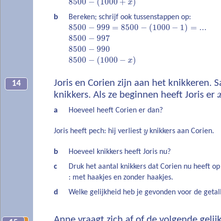
8500
−
(
1000
+
)
x
b
Bereken; schrijf ook tussenstappen op:
8500
−
999
=
8500
−
(
1000
−
1
)
=
...
8500
−
997
8500
−
990
8500
−
(
1000
−
)
x
Joris en Corien zijn aan het knikkeren.
14
knikkers. Als ze beginnen heeft Joris er
a
Hoeveel heeft Corien er dan?
Joris heeft pech: hij verliest
y
knikkers aan Corien.
b
Hoeveel knikkers heeft Joris nu?
c
Druk het aantal knikkers dat Corien nu heeft o
: met haakjes en zonder haakjes.
d
Welke gelijkheid heb je gevonden voor de geta
Anne vraagt zich af of de volgende gelij