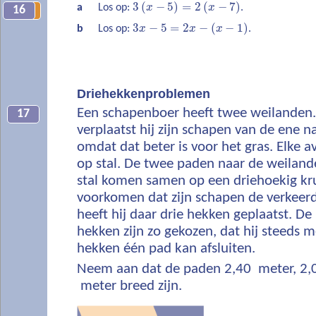
3
(
−
5
)
=
2
(
−
7
)
a
Los op:
x
x
.
16
13
3
−
5
=
2
−
(
−
1
)
b
Los op:
x
x
x
.
Driehekkenproblemen
Een schapenboer heeft twee weilanden.
17
verplaatst hij zijn schapen van de ene n
omdat dat beter is voor het gras. Elke 
op stal. De twee paden naar de weiland
stal komen samen op een driehoekig kr
voorkomen dat zijn schapen de verkeerd
heeft hij daar drie hekken geplaatst. De
hekken zijn zo gekozen, dat hij steeds 
hekken één pad kan afsluiten.
Neem aan dat de paden 2,40 meter, 2,
meter breed zijn.