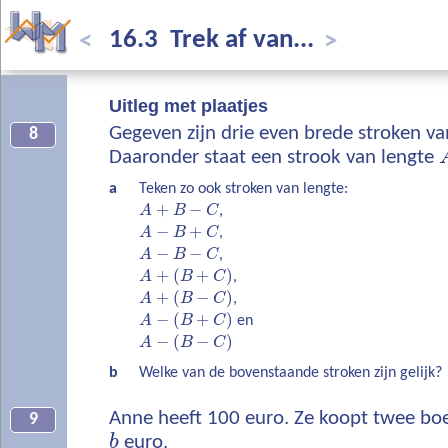
16.3 Trek af van...
<
>
Uitleg met plaatjes
Gegeven zijn drie even brede stroken v
8
Daaronder staat een strook van lengte
a
Teken zo ook stroken van lengte:
+
−
A
B
C
,
−
+
A
B
C
,
−
−
A
B
C
,
+
(
+
)
A
B
C
,
+
(
−
)
A
B
C
,
−
(
+
)
A
B
C
en
−
(
−
)
A
B
C
b
Welke van de bovenstaande stroken zijn gelijk?
Anne heeft 100 euro. Ze koopt twee bo
9
b
euro.