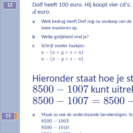
Dolf heeft 100 euro. Hij koopt vier cd's
12
d
euro.
a
Welk bedrag heeft Dolf nog na aankoop van de c
twee manieren op.
b
Welke gelijkheid vind je?
c
Schrijf zonder haakjes:
−
(
+
+
+
)
a
x
y
z
u
−
(
−
+
−
)
a
x
y
z
u
Hieronder staat hoe je s
8500
−
1007
kunt uitre
8500
−
1007
=
8500
a
Maak zo ook de onderstaande berekeningen. Sch
13
8
8500
−
1003
8500
−
1010