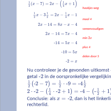
(
)
1
1
(
−
7
)
=
2
−
+
1
x
x
x
2
4
haakjes weg
1
1
1
−
3
=
2
−
−
1
x
x
x
2
2
4
maal 4
2
−
14
=
8
−
−
4
x
x
x
vereenvoudigen
2
−
14
=
7
−
4
x
x
2
min
x
‐
14
=
5
−
4
x
plus 4
‐
10
=
5
x
delen door 5
‐
2
=
x
Nu controleer je de gevonden uitkomst
‐
2
getal
in de oorspronkelijke vergelijkin
1
1
1
‐
2
−
7
=
⋅
‐
9
=
‐
4
(
)
2
2
2
1
1
2
⋅
‐
2
−
⋅
‐
2
+
1
=
‐
4
−
‐
+
1
(
)
(
2
4
=
‐
2
Conclusie: als
x
, dan is het linkerl
rechterlid.