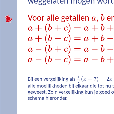
weggelaten mogen wor
a
b
Voor alle getallen
,
e
+
(
+
)
=
+
+
a
b
c
a
b
+
(
−
)
=
+
−
a
b
c
a
b
−
(
+
)
=
−
−
a
b
c
a
b
−
(
−
)
=
−
+
a
b
c
a
b
1
(
−
7
)
=
2
Bij een vergelijking als
x
x
2
alle moeilijkheden bij elkaar die tot nu 
geweest. Zo'n vergelijking kun je goed 
schema hieronder.