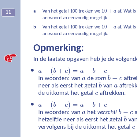
10
+
a
Van het getal 100 trekken we
a
af. Wat is 
11
antwoord zo eenvoudig mogelijk.
10
−
b
Van het getal 100 trekken we
a
af. Wat is 
antwoord zo eenvoudig mogelijk.
Opmerking:
In de laatste opgaven heb je de volgende
−
(
+
)
=
−
−
a
b
c
a
b
c
+
In woorden: van
a
de
som
b
c
aftre
neer als eerst het getal
b
van
a
aftrekk
de uitkomst het getal
c
aftrekken.
−
(
−
)
=
−
+
a
b
c
a
b
c
−
In woorden: van
a
het
verschil
b
c
a
hetzelfde neer als eerst het getal
b
va
vervolgens bij de uitkomst het getal
c