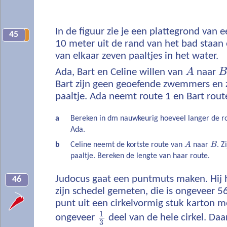
In de figuur zie je een plattegrond van
45
10
10 meter uit de rand van het bad staan
van elkaar zeven paaltjes in het water.
Ada, Bart en Celine willen van
A
naar
B
Bart zijn geen geoefende zwemmers en
paaltje. Ada neemt route 1 en Bart rout
a
Bereken in dm nauwkeurig hoeveel langer de ro
Ada.
b
Celine neemt de kortste route van
A
naar
B
. Z
paaltje. Bereken de lengte van haar route.
Judocus gaat een puntmuts maken. Hij 
46
zijn schedel gemeten, die is ongeveer 56
punt uit een cirkelvormig stuk karton m
1
ongeveer
deel van de hele cirkel. Daa
3