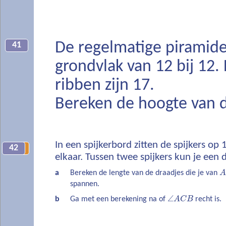
De regelmatige piramide
41
grondvlak van 12 bij 12
ribben zijn 17.
Bereken de hoogte van d
In een spijkerbord zitten de spijkers op
42
6
elkaar. Tussen twee spijkers kun je een
a
Bereken de lengte van de draadjes die je van
A
spannen.
∠
b
Ga met een berekening na of
A
C
B
recht is.