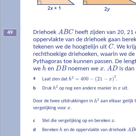
Driehoek
A
B
C
heeft zijden van 20, 21
49
oppervlakte van de driehoek gaan bere
tekenen we de hoogtelijn uit
C
. We kri
rechthoekige driehoeken, waarin we de 
Pythagoras toe kunnen passen. De leng
we
h
en
D
B
noemen we
x
.
A
D
is dan
2
2
=
400
−
(
21
−
)
a
Laat zien dat
h
x
.
2
b
Druk
h
op nog een andere manier in
x
uit.
2
Door de twee uitdrukkingen in
h
aan elkaar gelijk t
vergelijking voor
x
.
c
Stel die vergelijking op en bereken
x
.
d
Bereken
h
en de oppervlakte van driehoek
A
B