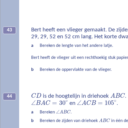
Bert heeft een vlieger gemaakt. De zijden
43
29, 29, 52 en 52 cm lang. Het korte dwar
a
Bereken de lengte van het andere latje.
Bert heeft de vlieger uit een rechthoekig stuk papie
b
Bereken de oppervlakte van de vlieger.
C
D
is de hoogtelijn in driehoek
A
B
C
.
44
∘
∘
∠
=
30
∠
=
105
B
A
C
en
A
C
B
.
∠
a
Bereken
A
B
C
.
b
Bereken de zijden van driehoek
A
B
C
in één d