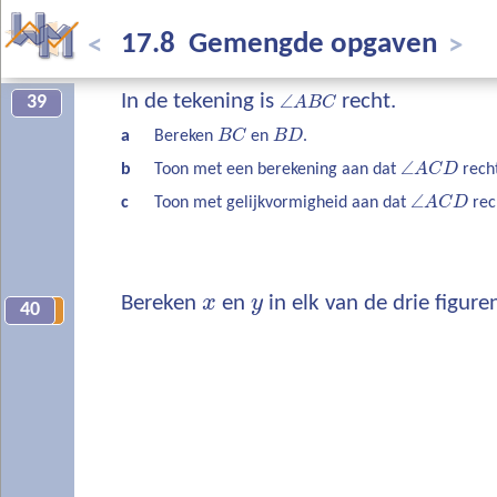
17.8 Gemengde opgaven
<
>
In de tekening is
∠
recht.
39
A
B
C
a
Bereken
B
C
en
B
D
.
∠
b
Toon met een berekening aan dat
A
C
D
recht
∠
c
Toon met gelijkvormigheid aan dat
A
C
D
rech
Bereken
x
en
y
in elk van de drie figure
40
3