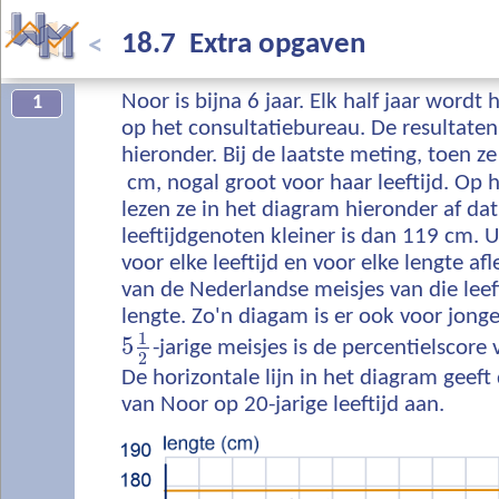
18.7 Extra opgaven
<
Noor is bijna 6 jaar. Elk half jaar word
1
op het consultatiebureau. De resultaten z
hieronder. Bij de laatste meting, toen z
cm, nogal groot voor haar leeftijd. Op 
lezen ze in het diagram hieronder af da
leeftijdgenoten kleiner is dan 119 cm. U
voor elke leeftijd en voor elke lengte a
van de Nederlandse meisjes van die leeft
lengte. Zo'n diagam is er ook voor jong
1
5
-jarige meisjes is de percentielscor
2
De horizontale lijn in het diagram geef
van Noor op 20-jarige leeftijd aan.