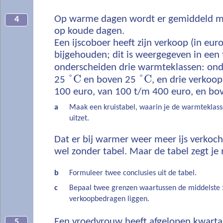
Op warme dagen wordt er gemiddeld me
4
op koude dagen.
Een ijscoboer heeft zijn verkoop (in euro
bijgehouden; dit is weergegeven in een
onderscheiden drie warmteklassen: on
°
C
°
C
25
en boven 25
, en drie verkoo
100 euro, van 100 t/m 400 euro, en bo
a
Maak een kruistabel, waarin je de warmteklass
uitzet.
Dat er bij warmer weer meer ijs verkoch
wel zonder tabel. Maar de tabel zegt je
b
Formuleer twee conclusies uit de tabel.
c
Bepaal twee grenzen waartussen de middelste 
verkoopbedragen liggen.
Een vroedvrouw heeft afgelopen kwarta
5