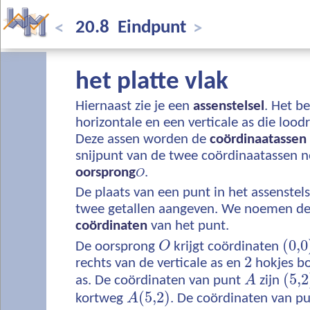
20.8 Eindpunt
<
>
het platte vlak
Hiernaast zie je een
assenstelsel
. Het be
horizontale en een verticale as die lood
Deze assen worden de
coördinaatassen
snijpunt van de twee coördinaatassen
oorsprong
.
O
De plaats van een punt in het assenste
twee getallen aangeven. We noemen dez
coördinaten
van het punt.
(
0,0
De oorsprong
O
krijgt coördinaten
2
rechts van de verticale as en
hokjes bo
(
5,2
as. De coördinaten van punt
A
zijn
(
5,2
)
kortweg
A
. De coördinaten van p