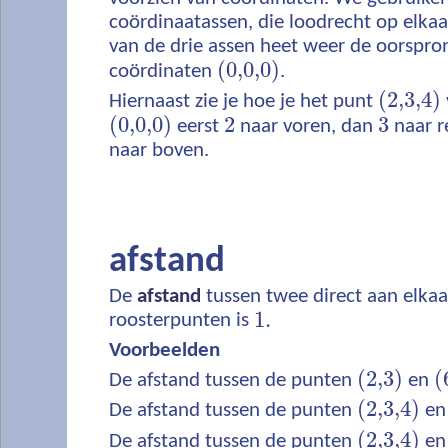
coördinaatassen, die loodrecht op elkaa
van de drie assen heet weer de oorspron
(
0,0,0
)
coördinaten
.
(
2,3,4
)
Hiernaast zie je hoe je het punt
(
0,0,0
)
2
3
eerst
naar voren, dan
naar r
naar boven.
afstand
De
afstand
tussen twee direct aan elka
1.
roosterpunten is
Voorbeelden
(
2,3
)
(
De afstand tussen de punten
en
(
2,3,4
)
De afstand tussen de punten
e
(
2,3,4
)
De afstand tussen de punten
e