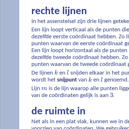
rechte lijnen
In het assenstelsel zijn drie lijnen getek
Een lijn loopt verticaal als de punten die
dezelfde eerste coördinaat hebben. Zo l
punten waarvan de eerste coördinaat ge
Een lijn loopt horizontaal als de punten 
dezelfde tweede coördinaat hebben. Zo 
punten waarvan de tweede coördinaat g
De lijnen
k
en
l
snijden elkaar in het p
wordt het
snijpunt
van
k
en
l
genoemd.
Lijn
m
is de lijn waarop alle punten li
3
van de coördinaten gelijk is aan
.
de ruimte in
Net als in een plat vlak, kunnen we in d
voorzien van coördinaten. We gebruiken