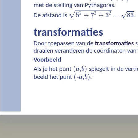
met de stelling van Pythagoras.
√
2
2
2
√
5
+
7
+
3
=
83
De afstand is
.
transformaties
Door toepassen van de
transformaties
s
draaien veranderen de coördinaten van
Voorbeeld
(
,
)
Als je het punt
a
b
spiegelt in de vertic
(
‐
,
)
beeld het punt
a
b
.