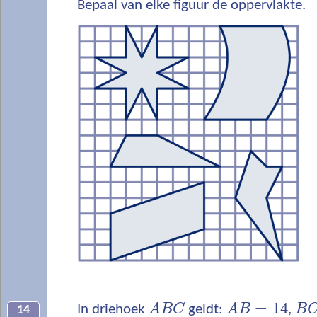
Bepaal van elke figuur de oppervlakte.
=
14
In driehoek
A
B
C
geldt:
A
B
,
B
14