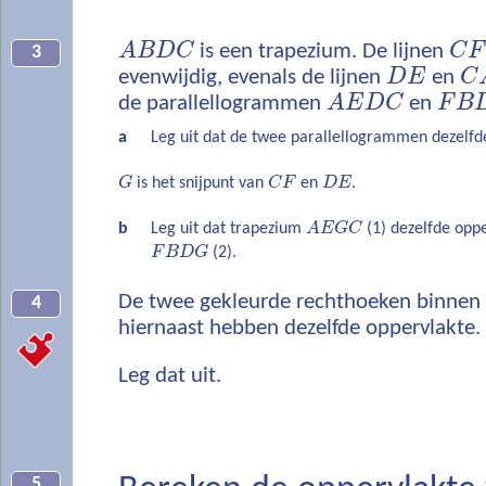
A
B
D
C
is een trapezium. De lijnen
C
F
3
evenwijdig, evenals de lijnen
D
E
en
C
de parallellogrammen
A
E
D
C
en
F
B
a
Leg uit dat de twee parallellogrammen dezelfd
G
is het snijpunt van
C
F
en
D
E
.
b
Leg uit dat trapezium
A
E
G
C
(1) dezelfde oppe
F
B
D
G
(2).
De twee gekleurde rechthoeken binnen 
4
hiernaast hebben dezelfde oppervlakte.
Leg dat uit.
5