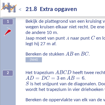
21.8 Extra opgaven
<
Bekijk de plattegrond van een kruising
1
wegen kruisen elkaar niet recht. De ene
de andere 10 m.
Jaap moet van punt
naar punt
C
en l
A
legt hij 27 m af.
Bereken de stukken
A
B
en
B
C
.
(hint)
Het trapezium
A
B
C
D
heeft twee rech
2
=
=
3
=
6
A
D
D
C
en
A
B
.
S
is het snijpunt van de diagonalen. Do
wordt het trapezium in vier driehoeken 
Bereken de oppervlakte van elk van de v