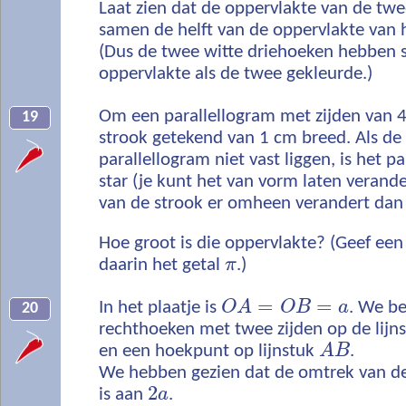
Laat zien dat de oppervlakte van de tw
samen de helft van de oppervlakte van h
(Dus de twee witte driehoeken hebben 
oppervlakte als de twee gekleurde.)
Om een parallellogram met zijden van 4
19
strook getekend van 1 cm breed. Als de
parallellogram niet vast liggen, is het p
star (je kunt het van vorm laten verand
van de strook er omheen verandert dan 
Hoe groot is die oppervlakte? (Geef ee
daarin het getal
π
.)
=
=
In het plaatje is
O
A
O
B
a
. We be
20
rechthoeken met twee zijden op de lij
en een hoekpunt op lijnstuk
A
B
.
We hebben gezien dat de omtrek van de
2
is aan
a
.