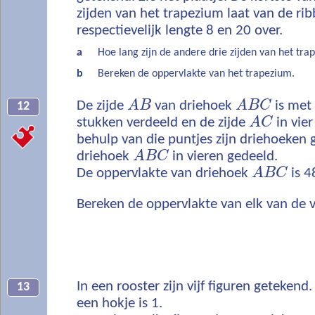
zijden van het trapezium laat van de ri
respectievelijk lengte 8 en 20 over.
a
Hoe lang zijn de andere drie zijden van het tra
b
Bereken de oppervlakte van het trapezium.
De zijde
A
B
van driehoek
A
B
C
is met 
12
stukken verdeeld en de zijde
A
C
in vier
behulp van die puntjes zijn driehoeken 
driehoek
A
B
C
in vieren gedeeld.
De oppervlakte van driehoek
A
B
C
is 4
Bereken de oppervlakte van elk van de v
In een rooster zijn vijf figuren getekend
13
een hokje is 1.