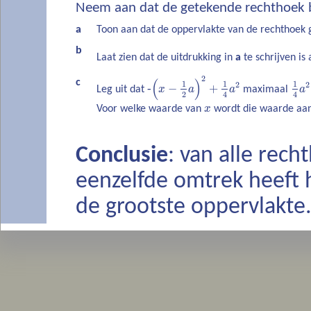
Neem aan dat de getekende rechthoek
a
Toon aan dat de oppervlakte van de rechthoek g
b
Laat zien dat de uitdrukking in
a
te schrijven is 
2
(
)
c
1
1
1
2
2
‐
−
+
Leg uit dat
x
a
a
maximaal
a
2
4
4
Voor welke waarde van
x
wordt die waarde a
Conclusie
: van alle rec
eenzelfde omtrek heeft 
de grootste oppervlakte