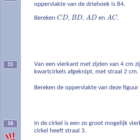
oppervlakte van de driehoek is 84.
Bereken
C
D
,
B
D
,
A
D
en
A
C
.
Van een vierkant met zijden van 4 cm zi
15
kwartcirkels afgeknipt, met straal 2 cm.
Bereken de oppervlakte van deze figuu
In de cirkel is een zo groot mogelijk vi
16
cirkel heeft straal 3.