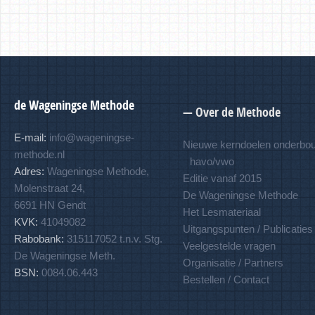
de Wageningse Methode
— Over de Methode
E-mail:
info@wageningse-
Nieuwe kerndoelen onderbo
methode.nl
havo/vwo
Adres:
Wageningse Methode,
Editie vanaf 2015
Molenstraat 24,
De Wageningse Methode
6691 HN Gendt
Het Lesmateriaal
KVK:
41049082
Uitgangspunten / Publicaties
Rabobank:
315117052 t.n.v. Stg.
Veelgestelde vragen
De Wageningse Meth.
Organisatie / Partners
BSN:
0084.06.443
Bestellen / Contact