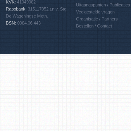
KVK:
41049082
Uitgangspunten / Publicaties
Rabobank:
315117052 t.n.v. Stg.
Veelgestelde vragen
De Wageningse Meth.
Organisatie / Partners
BSN:
0084.06.443
Bestellen / Contact