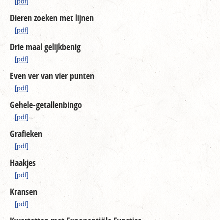
[pdf]
Dieren zoeken met lijnen
[pdf]
Drie maal gelijkbenig
[pdf]
Even ver van vier punten
[pdf]
Gehele-getallenbingo
[pdf]
Grafieken
[pdf]
Haakjes
[pdf]
Kransen
[pdf]