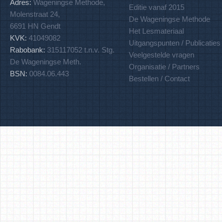
Adres:
Wageningse Methode,
Editie vanaf 2015
Molenstraat 24,
De Wageningse Methode
6691 HN Gendt
Het Lesmateriaal
KVK:
41049082
Uitgangspunten / Publicaties
Rabobank:
315117052 t.n.v. Stg.
Veelgestelde vragen
De Wageningse Meth.
Organisatie / Partners
BSN:
0084.06.443
Bestellen / Contact