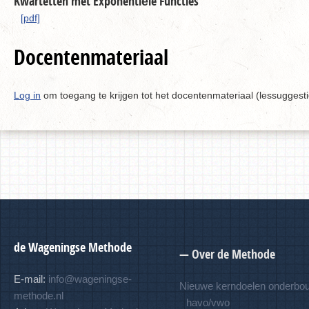
Kwartetten met Exponentiële Functies
[pdf]
Docentenmateriaal
Log in
om toegang te krijgen tot het docentenmateriaal (lessuggesti
de Wageningse Methode
— Over de Methode
E-mail:
info@wageningse-
Nieuwe kerndoelen onderbo
methode.nl
havo/vwo