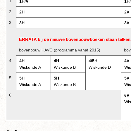
1
1H/V
1H
2
2H
2V
3
3H
3V
ERRATA bij de nieuwe bovenbouwboeken staan telkens 
bovenbouw HAVO (programma vanaf 2015)
bov
4
4H
4H
4/5H
4V
Wiskunde A
Wiskunde B
Wiskunde D
Wis
5
5H
5H
5V
Wiskunde A
Wiskunde B
Wis
6
6V
Wis