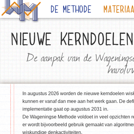
De Methode
Materia
NIEUWE KERNDOELE
De aanpak van de Wagenings
havo/v
In augustus 2026 worden de nieuwe kerndoelen wis
kunnen er vanaf dan mee aan het werk gaan. De defin
implementatie gaat op augustus 2031 in.
De Wageningse Methode voldoet in veel opzichten r
er wordt bijvoorbeeld gebruik gemaakt van algoritme
wiskundige denkactiviteiten.