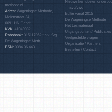
Nieuwe kerndoelen onderbo
methode.nl
havo/vwo
Adres:
Wageningse Methode,
Editie vanaf 2015
Molenstraat 24,
De Wageningse Methode
6691 HN Gendt
Het Lesmateriaal
KVK:
41049082
Uitgangspunten / Publicaties
Rabobank:
315117052 t.n.v. Stg.
Veelgestelde vragen
De Wageningse Meth.
Organisatie / Partners
BSN:
0084.06.443
Bestellen / Contact